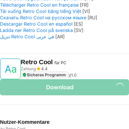
Télécharger Retro Cool en française
Tải xuống Retro Cool bằng tiếng Việt
Скачать Retro Cool на русском языке
Descargar Retro Cool en español
Ladda ner Retro Cool på svenska
تنزيل Retro Cool في عربى
Retro Cool
für PC
Zahlung
4.4
Sicheres Programm
V
1.0
Download
Nutzer-Kommentare
zu Retro Cool