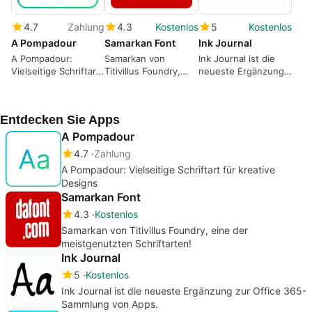
4.7
Zahlung
4.3
Kostenlos
5
Kostenlos
A Pompadour
Samarkan Font
Ink Journal
A Pompadour:
Samarkan von
Ink Journal ist die
Vielseitige Schriftart
Titivillus Foundry,
neueste Ergänzung
für kreative Designs
eine der
zur Office 365-
meistgenutzten
Sammlung von Apps.
Schriftarten!
Entdecken Sie Apps
A Pompadour
4.7
Zahlung
A Pompadour: Vielseitige Schriftart für kreative
Designs
Samarkan Font
4.3
Kostenlos
Samarkan von Titivillus Foundry, eine der
meistgenutzten Schriftarten!
Ink Journal
5
Kostenlos
Ink Journal ist die neueste Ergänzung zur Office 365-
Sammlung von Apps.